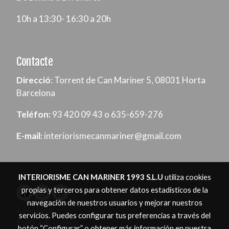
10h a 13:30- 16:30 a 20h
Contacte
Direcció
: Torrent de Can Mariner 5, 08031 Horta
Barcelona
Teléfon:
93 420 09 43 o 635-659-276
E-mail:
interiorismecanmariner@gmail.com
INTERIORISME CAN MARINER 1993 S.L.U
utiliza cookies
propias y terceros para obtener datos estadísticos de la
navegación de nuestros usuarios y mejorar nuestros
Aviso legal
servicios. Puedes configurar tus preferencias a través del
Política de cookies
botón “Configurar” o obtener más información en nuestra