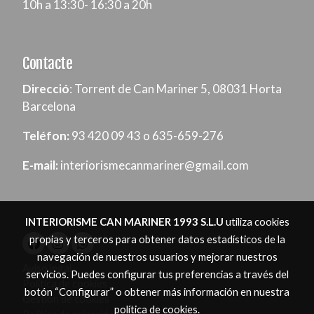
10h a 13:30- 16:30 a 20h
Contacte
Direcció
: Torrent de Can Mariner 5, 08031 Horta
Barcelona
Teléfon:
93 420 09 43 o 635-659-276
E-mail:
interiorismecanmariner@gmail.com
INTERIORISME CAN MARINER 1993 S.L.U
utiliza cookies
propias y terceros para obtener datos estadísticos de la
navegación de nuestros usuarios y mejorar nuestros
Aviso legal
servicios. Puedes configurar tus preferencias a través del
Política de cookies
botón “Configurar” o obtener más información en nuestra
Gestión de cookies
política de cookies
.