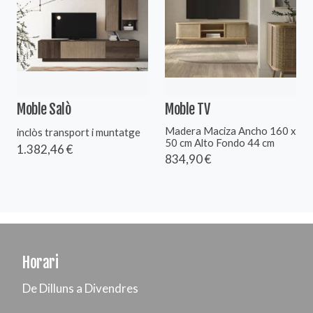
Moble Salò
Moble TV
Madera Maciza Ancho 160 x
inclòs transport i muntatge
50 cm Alto Fondo 44 cm
1.382,46 €
834,90 €
Horari
De Dilluns a Divendres