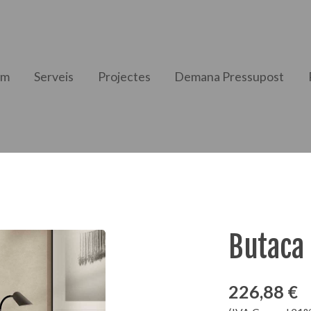
om
Serveis
Projectes
Demana Pressupost
Butaca 
226,88 €