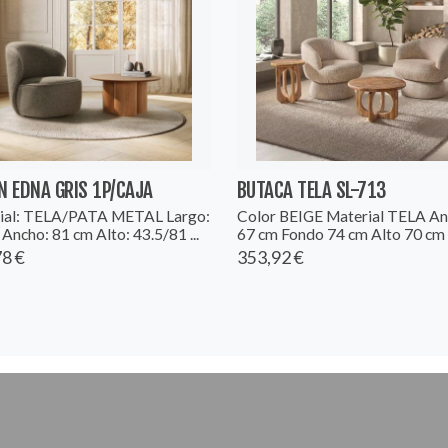
N EDNA GRIS 1P/CAJA
BUTACA TELA SL-713
ial: TELA/PATA METAL Largo:
Color BEIGE Material TELA A
Ancho: 81 cm Alto: 43.5/81 ...
67 cm Fondo 74 cm Alto 70 cm .
8 €
353,92 €