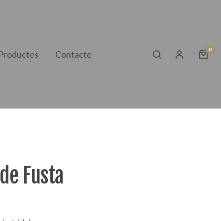
0
Productes
Contacte
de Fusta