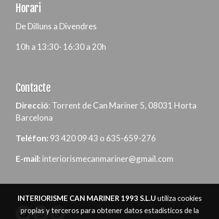
Horari
De Dilluns a Divendres
10h a 13:30- 16:30 a 20h
Contacte
Direcció
: Torrent de Can Mariner 5, 08031 Horta
Barcelona
Teléfon:
93 420 09 43 o 635-659-276
E-mail:
interiorismecanmariner@gmail.com
INTERIORISME CAN MARINER 1993 S.L.U
utiliza cookies
propias y terceros para obtener datos estadísticos de la