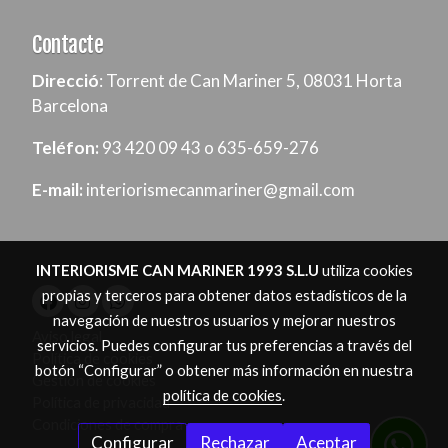
Contacte
Direcció
: Torrent de Can Mariner 5, 08031 Horta
Barcelona
Teléfon:
93 420 09 43 o 635-659-276
E-mail:
interiorismecanmariner@gmail.com
INTERIORISME CAN MARINER 1993 S.L.U
utiliza cookies
propias y terceros para obtener datos estadísticos de la
navegación de nuestros usuarios y mejorar nuestros
Aviso legal
servicios. Puedes configurar tus preferencias a través del
Política de cookies
botón “Configurar” o obtener más información en nuestra
Gestión de cookies
política de cookies
.
Política de privacidad
Condiciones de compra
Configurar
Rechazar
Aceptar