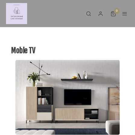
0
Moble TV