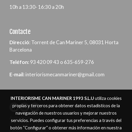
10h a 13:30- 16:30 a 20h
Contacte
Direcció
: Torrent de Can Mariner 5, 08031 Horta
Barcelona
Teléfon:
93 420 09 43 o 635-659-276
E-mail:
interiorismecanmariner@gmail.com
INTERIORISME CAN MARINER 1993 S.L.U
utiliza cookies
propias y terceros para obtener datos estadísticos de la
navegación de nuestros usuarios y mejorar nuestros
Aviso legal
servicios. Puedes configurar tus preferencias a través del
Política de cookies
botón “Configurar” o obtener más información en nuestra
Gestión de cookies